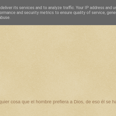
eliver its services and to analyze traffic. Your IP address and 
ormance and security metrics to ensure quality of service, gen
abuse.
 cosa que el hombre prefiera a Dios, de eso él se ha