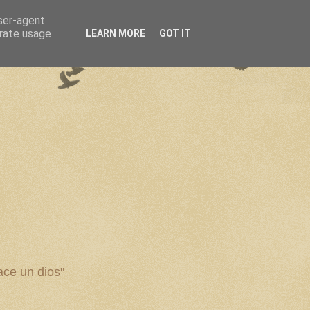
user-agent
erate usage
LEARN MORE
GOT IT
ce un dios"