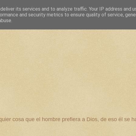
eliver its services and to analyze traffic. Your IP address and 
ormance and security metrics to ensure quality of service, gen
abuse.
 cosa que el hombre prefiera a Dios, de eso él se ha