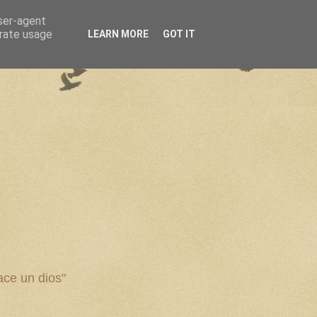
user-agent
erate usage
LEARN MORE
GOT IT
ce un dios"