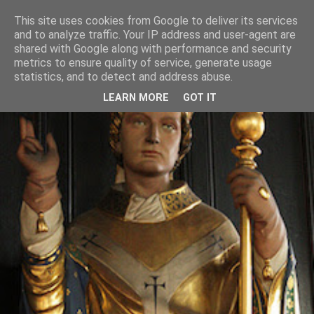
This site uses cookies from Google to deliver its services
and to analyze traffic. Your IP address and user-agent are
shared with Google along with performance and security
metrics to ensure quality of service, generate usage
statistics, and to detect and address abuse.
LEARN MORE
GOT IT