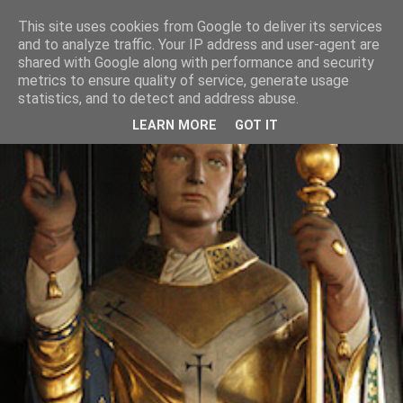
This site uses cookies from Google to deliver its services
and to analyze traffic. Your IP address and user-agent are
shared with Google along with performance and security
metrics to ensure quality of service, generate usage
statistics, and to detect and address abuse.
LEARN MORE
GOT IT