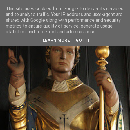
This site uses cookies from Google to deliver its services
and to analyze traffic. Your IP address and user-agent are
shared with Google along with performance and security
metrics to ensure quality of service, generate usage
statistics, and to detect and address abuse.
LEARN MORE
GOT IT