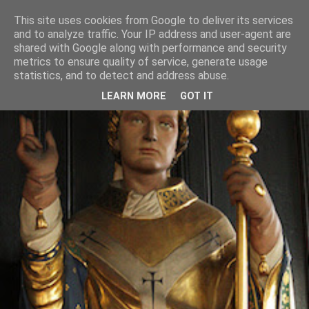
This site uses cookies from Google to deliver its services
and to analyze traffic. Your IP address and user-agent are
shared with Google along with performance and security
metrics to ensure quality of service, generate usage
statistics, and to detect and address abuse.
LEARN MORE
GOT IT