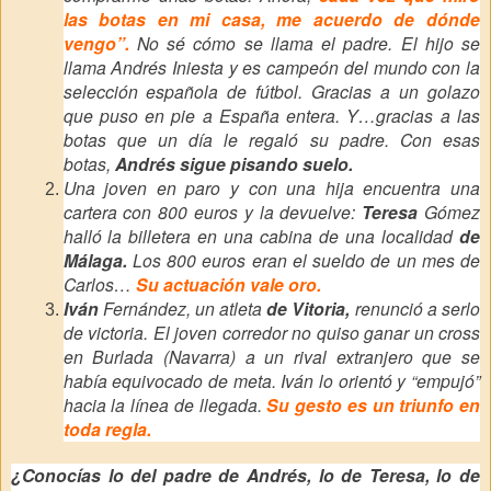
las botas en mi casa, me acuerdo de dónde
vengo”.
No sé cómo se llama el padre. El hijo se
llama Andrés Iniesta y es campeón del mundo con la
selección española de fútbol. Gracias a un golazo
que puso en pie a España entera. Y…gracias a las
botas que un día le regaló su padre. Con esas
botas,
Andrés sigue pisando suelo.
Una joven en paro y con una hija encuentra una
cartera con 800 euros y la devuelve:
Teresa
Gómez
halló la billetera en una cabina de una localidad
de
Málaga.
Los 800 euros eran el sueldo de un mes de
Carlos…
Su actuación vale oro.
Iván
Fernández, un atleta
de Vitoria,
renunció a serlo
de victoria. El joven corredor no quiso ganar un cross
en Burlada (Navarra) a un rival extranjero que se
había equivocado de meta. Iván lo orientó y “empujó”
hacia la línea de llegada.
Su gesto es un triunfo en
toda regla.
¿Conocías lo del padre de Andrés, lo de Teresa, lo de