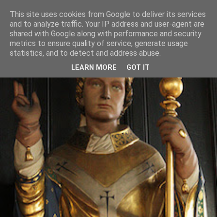
This site uses cookies from Google to deliver its services
and to analyze traffic. Your IP address and user-agent are
shared with Google along with performance and security
metrics to ensure quality of service, generate usage
statistics, and to detect and address abuse.
LEARN MORE
GOT IT