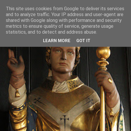
This site uses cookies from Google to deliver its services
and to analyze traffic. Your IP address and user-agent are
shared with Google along with performance and security
metrics to ensure quality of service, generate usage
statistics, and to detect and address abuse.
LEARN MORE
GOT IT