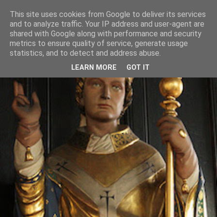
This site uses cookies from Google to deliver its services
and to analyze traffic. Your IP address and user-agent are
shared with Google along with performance and security
metrics to ensure quality of service, generate usage
statistics, and to detect and address abuse.
LEARN MORE
GOT IT