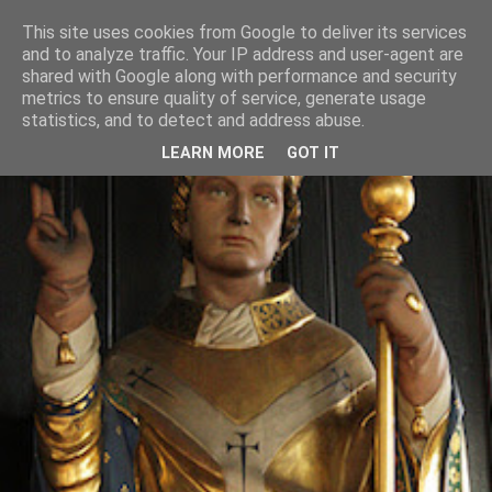
This site uses cookies from Google to deliver its services
and to analyze traffic. Your IP address and user-agent are
shared with Google along with performance and security
metrics to ensure quality of service, generate usage
statistics, and to detect and address abuse.
LEARN MORE
GOT IT