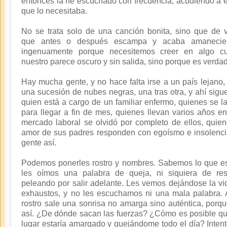
entonces la he escuchado con frecuencia, acudiendo a e
que lo necesitaba.
No se trata solo de una canción bonita, sino que de
que
antes o después escampa y acaba amanecie
ingenuamente porque necesitemos creer en algo cu
nuestro parece oscuro y sin salida, sino porque es verdad
Hay mucha gente, y no hace falta irse a un país lejano,
una sucesión de nubes negras, una tras otra, y ahí sigu
quien está a cargo de un familiar enfermo, quienes se l
para llegar a fin de mes, quienes llevan varios años e
mercado laboral se olvidó por completo de ellos, quien
amor de sus padres responden con egoísmo e insolen
gente así.
Podemos ponerles rostro y nombres. Sabemos lo que es
les oímos una palabra de queja, ni siquiera de re
peleando por salir adelante
. Les vemos dejándose la vi
exhaustos, y no les escuchamos ni una mala palabra. 
rostro sale una sonrisa no amarga sino auténtica, porq
así. ¿De dónde sacan las fuerzas? ¿Cómo es posible que
lugar estaría amargado y quejándome todo el día? Intent