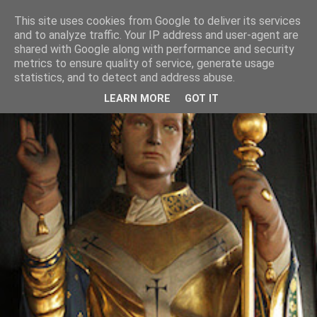
This site uses cookies from Google to deliver its services
and to analyze traffic. Your IP address and user-agent are
shared with Google along with performance and security
metrics to ensure quality of service, generate usage
statistics, and to detect and address abuse.
LEARN MORE
GOT IT