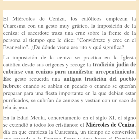
El Miércoles de Ceniza, los católicos empiezan la
Cuaresma con un gesto muy gráfico, la imposición de la
ceniza: el sacerdote traza una cruz sobre la frente de la
persona al tiempo que le dice: “Conviértete y cree en el
Evangelio”. ¿De dónde viene ese rito y qué significa?
La imposición de la ceniza se practica en la Iglesia
tradición judía de
católica desde sus orígenes y recoge la
cubrirse con cenizas para manifestar arrepentimiento.
E
antigua tradición del pueblo
se gesto recuerda una
hebreo
: cuando se sabían en pecado o cuando se querían
preparar para una fiesta importante en la que debían estar
purificados, se cubrían de cenizas y vestían con un saco de
tela áspera.
En la Edad Media, concretamente en el siglo XI, el signo
Miércoles de Ceniza
se extendió a todos los cristianos: el
,
día en que empieza la Cuaresma, un tiempo de conversión
que precede a la Semana Santa y dura hasta el Domingo