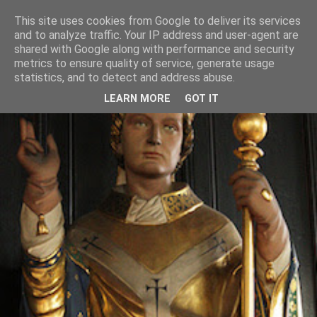
This site uses cookies from Google to deliver its services
and to analyze traffic. Your IP address and user-agent are
shared with Google along with performance and security
metrics to ensure quality of service, generate usage
statistics, and to detect and address abuse.
LEARN MORE
GOT IT