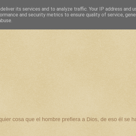
eliver its services and to analyze traffic. Your IP address and 
ormance and security metrics to ensure quality of service, gen
abuse.
 cosa que el hombre prefiera a Dios, de eso él se ha