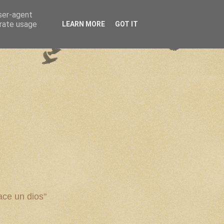
user-agent
erate usage
LEARN MORE
GOT IT
ce un dios"