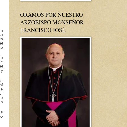
ORAMOS POR NUESTRO
ARZOBISPO MONSEÑOR
FRANCISCO JOSÉ
ón
su
es
el
se
do
de
el
 y
ir
sí
ue
or
de
ón
os
do