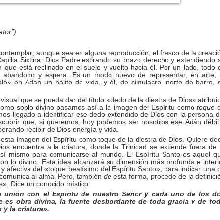
ator”)
ontemplar, aunque sea en alguna reproducción, el fresco de la creaci
apilla Sixtina: Dios Padre estirando su brazo derecho y extendiendo 
 que está reclinado en el suelo y vuelto hacia él. Por un lado, todo 
ia, abandono y espera. Es un modo nuevo de representar, en arte, 
ó» en Adán un hálito de vida, y él, de simulacro inerte de barro, 
isual que se pueda dar del título «dedo de la diestra de Dios» atribui
u como soplo divino pasamos así a la imagen del Espíritu como
toque
os llegado a identificar ese dedo extendido de Dios con la persona d
scubrir que, si queremos, hoy podemos ser nosotros ese Adán débil
erando recibir de Dios energía y vida.
 esta imagen del Espíritu como toque de la diestra de Dios. Quiere dec
ios encuentra a la criatura, donde la Trinidad se extiende fuera de 
sí mismo para comunicarse al mundo. El Espíritu Santo es aquel q
 con lo divino. Esta idea alcanzará su dimensión más profunda e interi
il y afectiva del «toque beatísimo del Espíritu Santo», para indicar una 
 comunica al alma. Pero, también
de
esta forma, procede de la definici
s». Dice un conocido místico:
a unión con el Espíritu de nuestro Señor y cada uno de los d
ue es obra divina, la fuente desbordante de toda gracia v de to
 y la criatura».