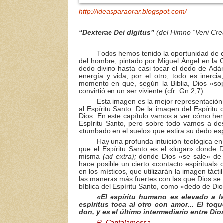
http://ideasparaorar.blogspot.com/
“Dexterae Dei dígitus”
(del Himno “Veni Cre
Todos hemos tenido la oportunidad de c
del hombre, pintado por Miguel Ángel en la C
dedo divino hasta casi tocar el dedo de Adán
energía y vida; por el otro, todo es inerc
momento en que, según la Biblia, Dios «sopl
convirtió en un ser viviente (cfr. Gn 2,7).
Esta imagen es la mejor representación v
al Espíritu Santo. De la imagen del Espírit
Dios. En este capítulo vamos a ver cómo hem
Espíritu Santo, pero sobre todo vamos a de
«tumbado en el suelo» que estira su dedo esp
Hay una profunda intuición teológica en
que el Espíritu Santo es el «lugar» donde D
misma
(ad extra);
donde Dios «se sale» de 
hace posible un cierto «contacto espiritual»
en los místicos, que utilizarán la imagen táct
las maneras más fuertes con las que Dios se
bíblica del Espíritu Santo, como «dedo de Dio
«El espíritu humano es elevado a l
espíritus toca al otro con amor... El toq
don, y es el último intermediario entre Dios
R. Cantalamessa