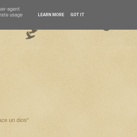
user-agent
erate usage
LEARN MORE
GOT IT
ce un dios"