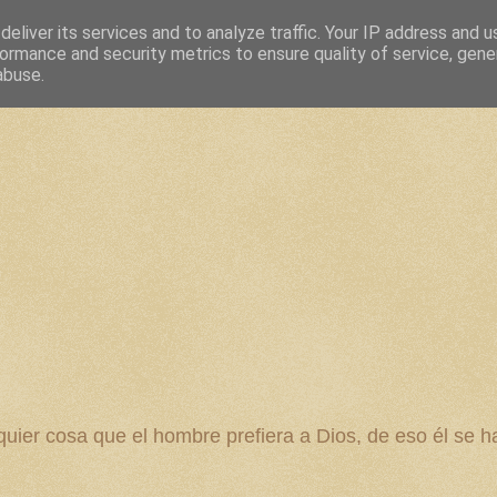
eliver its services and to analyze traffic. Your IP address and 
ormance and security metrics to ensure quality of service, gen
abuse.
 cosa que el hombre prefiera a Dios, de eso él se ha