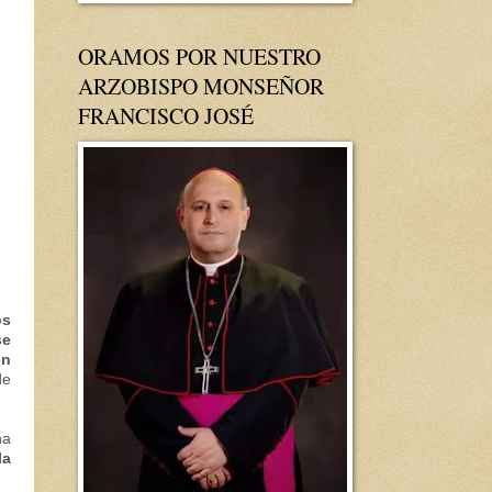
ORAMOS POR NUESTRO
ARZOBISPO MONSEÑOR
FRANCISCO JOSÉ
os
se
en
de
na
la