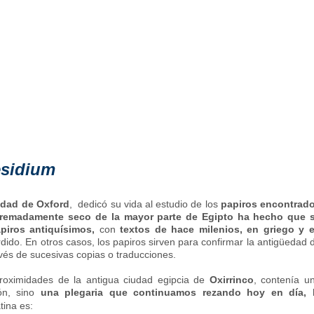
esidium
idad de Oxford
, dedicó su vida al estudio de los
papiros encontrad
xtremadamente seco de la mayor parte de Egipto ha hecho que 
piros antiquísimos,
con
textos de hace milenios, en griego y 
ido. En otros casos, los papiros sirven para confirmar la antigüedad 
vés de sucesivas copias o traducciones.
proximidades de la antigua ciudad egipcia de
Oxirrinco
, contenía u
ión, sino
una plegaria que continuamos rezando hoy en día, 
atina es: