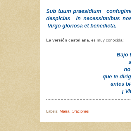
Sub tuum praesidium
confugim
despicias
in necessitatibus nos
Virgo gloriosa et benedicta.
La versión castellana
, es muy conocida:
Bajo 
no
que te diri
antes bi
¡ V
Labels:
María
,
Oraciones