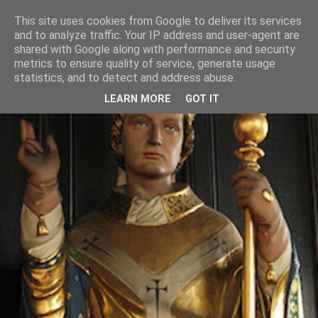
This site uses cookies from Google to deliver its services
and to analyze traffic. Your IP address and user-agent are
shared with Google along with performance and security
metrics to ensure quality of service, generate usage
statistics, and to detect and address abuse.
LEARN MORE
GOT IT