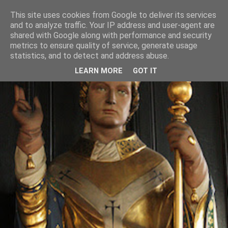
This site uses cookies from Google to deliver its services
and to analyze traffic. Your IP address and user-agent are
shared with Google along with performance and security
metrics to ensure quality of service, generate usage
statistics, and to detect and address abuse.
LEARN MORE
GOT IT