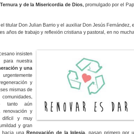
Ternura y de la Misericordia de Dios,
promulgado por el Pa
l titular Don Julian Barrio y el auxiliar Don Jesús Fernández, 
s años de trabajo y reflexión cristiana y pastoral, en no much
cesano insisten
, para nuestra
eración y una
urgentemente
regeneración y
ases mismas de
s comunidades,
lo tanto aún
 renovación y
 difícil y muy
umildad y gran
r hacia una
Renovación de la Iglesia,
pasan primero por 