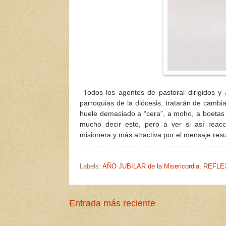
Todos los agentes de pastoral dirigidos y 
parroquias de la diócesis, tratarán de camb
huele demasiado a “cera”, a moho, a boetas a
mucho decir esto, pero a ver si así reac
misionera y más atractiva por el mensaje resu
Labels:
AÑO JUBILAR de la Misericordia
,
REFLE
Entrada más reciente