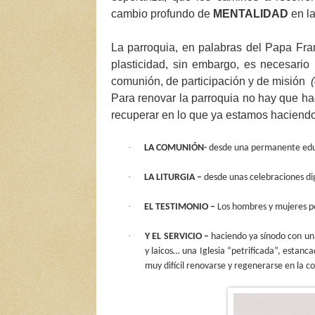
cambio profundo de
MENTALIDAD
en l
La parroquia, en palabras del Papa Fra
plasticidad, sin embargo, es necesario
comunión, de participación y de misión
Para renovar la parroquia no hay que ha
recuperar en lo que ya estamos haciend
·
LA COMUNIÓN-
desde una permanente educa
·
LA LITURGIA –
desde unas celebraciones di
·
EL TESTIMONIO –
Los hombres y mujeres por
·
Y EL SERVICIO –
haciendo ya sínodo con un c
y laicos… una Iglesia “petrificada”, estanc
muy difícil renovarse y regenerarse en la co