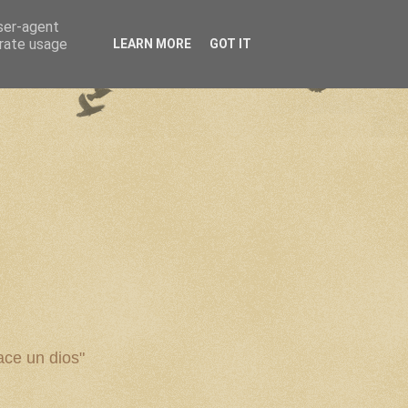
user-agent
erate usage
LEARN MORE
GOT IT
ce un dios"