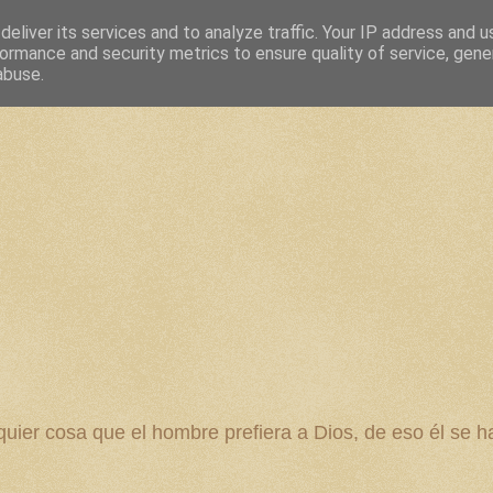
eliver its services and to analyze traffic. Your IP address and 
ormance and security metrics to ensure quality of service, gen
abuse.
 cosa que el hombre prefiera a Dios, de eso él se ha