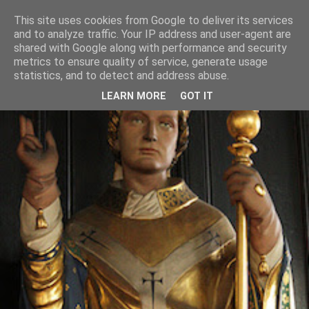
This site uses cookies from Google to deliver its services
and to analyze traffic. Your IP address and user-agent are
shared with Google along with performance and security
metrics to ensure quality of service, generate usage
statistics, and to detect and address abuse.
LEARN MORE
GOT IT