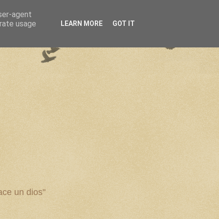
user-agent
erate usage
LEARN MORE
GOT IT
ce un dios"