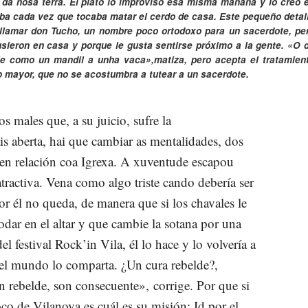
 da nosa terra
. El plato lo improvisó esa misma mañana y lo creó 
aba cada vez que tocaba matar el cerdo de casa. Este pequeño detal
llamar don Tucho, un nombre poco ortodoxo para un sacerdote, pe
usieron en casa y porque le gusta sentirse próximo a la gente. «
O 
le como un mandil a unha vaca»,
matiza, pero acepta el tratamien
 mayor, que no se acostumbra a tutear a un sacerdote.
s males que, a su juicio, sufre la
is aberta, hai que cambiar as mentalidades, dos
 en relación coa Igrexa. A xuventude escapou
atractiva. Vena como algo triste cando debería ser
or él no queda, de manera que si los chavales le
odar en el altar y que cambie la sotana por una
l festival Rock’in Vila, él lo hace y lo volvería a
el mundo lo comparta. ¿Un cura rebelde?,
n rebelde, son consecuente»,
corrige. Por que si
roco de Vilanova es cuál es su misión: Id por el