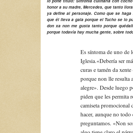
lo pone título:
Sinfonía culinaria con cocho
honor a su madre, Mercedes, que tanto llor
ya define al personaje. Como que se haga 
que él lleva a gala porque el Tucho se lo p
don xa non me gusta tanto porque quédal
porque todavía hay mucha gente, sobre todo
Es síntoma de uno de lo
Iglesia.
«Debería ser má
curas e tamén da xente
porque non lle resulta 
alegre»
. Desde luego p
piden que les permita r
camiseta promocional de
hacer, aunque no todo 
preguntamos. «
Non so
algo tiene claro el pár