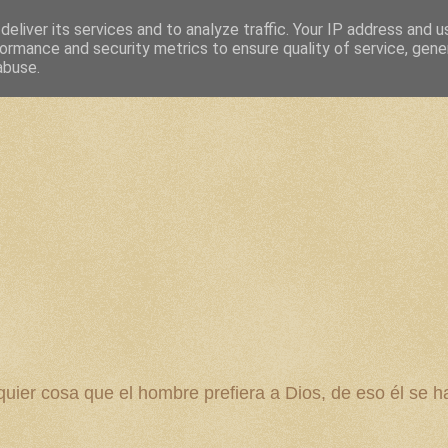
eliver its services and to analyze traffic. Your IP address and 
ormance and security metrics to ensure quality of service, gen
abuse.
 cosa que el hombre prefiera a Dios, de eso él se ha