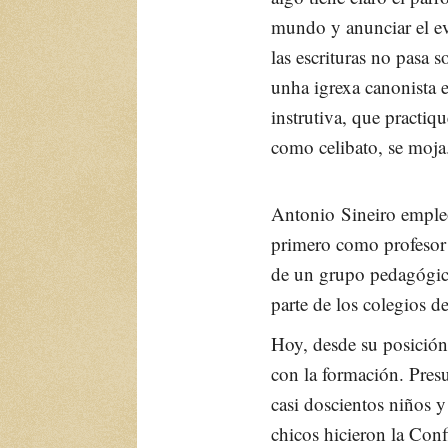
mundo y anunciar el ev
las escrituras no pasa s
unha igrexa canonista e
instrutiva, que practiq
como celibato, se moja
Antonio
Sineiro empleó
primero como profesor 
de un grupo pedagógico,
parte de los colegios d
Hoy, desde su posición
con la formación. Presu
casi doscientos niños y
chicos hicieron la Con