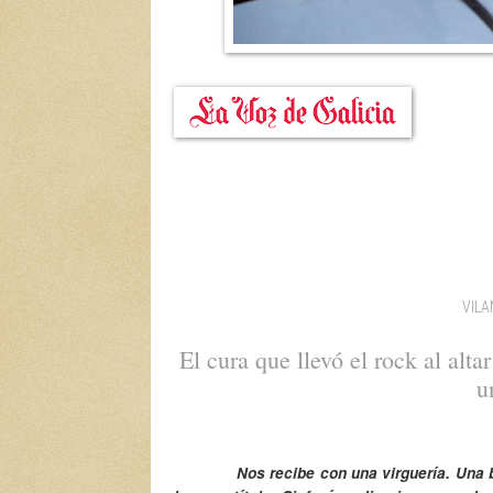
VILA
El cura que llevó el rock al al
u
Nos recibe con una virguería. Una