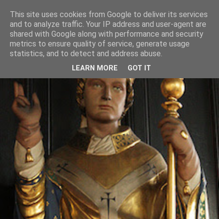
This site uses cookies from Google to deliver its services
and to analyze traffic. Your IP address and user-agent are
shared with Google along with performance and security
metrics to ensure quality of service, generate usage
statistics, and to detect and address abuse.
LEARN MORE
GOT IT