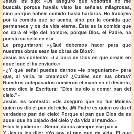
Jesús les dijo: «Os aseguro que vosotros no me
buscáis porque hayáis visto las señales milagrosas,
sino porque habéis comido hasta hartaros. No trabajéis
por la comida que se acaba, sino por la comida que
permanece y os da vida eterna. Ésta es la comida que
os dará el Hijo del hombre, porque Dios, el Padre, ha
puesto su sello en él.»
Le preguntaron: «¿Qué debemos hacer para que
nuestras obras sean las obras de Dios?»
Jesús les contestó: «La obra de Dios es que creáis en
aquel que él ha enviado.»
«¿Y qué señal puedes darnos –le preguntaron– para
que, al verla, te creamos? ¿Cuáles son tus obras?
Nuestros antepasados comieron el maná en el desierto,
como dice la Escritura: “Dios les dio a comer pan del
cielo.”»
Jesús les contestó: «Os aseguro que no fue Moisés
quien os dio el pan del cielo. ¡Mi Padre es quien os da el
verdadero pan del cielo! Porque el pan que Dios da es
aquel que ha bajado del cielo y da vida al mundo.»
Ellos le pidieron: «Señor, danos siempre ese pan.»
Y Jesús les dijo: «Yo soy el pan que da vida. El que