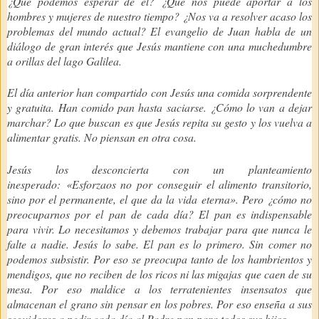
¿Qué podemos esperar de él? ¿Qué nos puede aportar a los
hombres y mujeres de nuestro tiempo? ¿Nos va a resolver acaso los
problemas del mundo actual? El evangelio de Juan habla de un
diálogo de gran interés que Jesús mantiene con una muchedumbre
a orillas del lago Galilea.
El día anterior han compartido con Jesús una comida sorprendente
y gratuita. Han comido pan hasta saciarse. ¿Cómo lo van a dejar
marchar? Lo que buscan es que Jesús repita su gesto y los vuelva a
alimentar gratis. No piensan en otra cosa.
Jesús los desconcierta con un planteamiento
inesperado:
«Esforzaos no por conseguir el alimento transitorio,
sino por el permanente, el que da la vida eterna»
. Pero ¿cómo no
preocuparnos por el pan de cada día? El pan es indispensable
para vivir. Lo necesitamos y debemos trabajar para que nunca le
falte a nadie. Jesús lo sabe. El pan es lo primero. Sin comer no
podemos subsistir. Por eso se preocupa tanto de los hambrientos y
mendigos, que no reciben de los ricos ni las migajas que caen de su
mesa. Por eso maldice a los terratenientes insensatos que
almacenan el grano sin pensar en los pobres. Por eso enseña a sus
seguidores a pedir cada día al Padre pan para todos sus hijos.