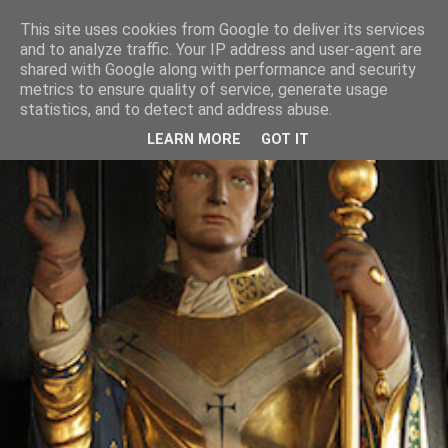
This site uses cookies from Google to deliver its services
and to analyze traffic. Your IP address and user-agent are
shared with Google along with performance and security
metrics to ensure quality of service, generate usage
statistics, and to detect and address abuse.
LEARN MORE
GOT IT