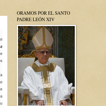
ORAMOS POR EL SANTO
PADRE LEÓN XIV
el
sa
de
os
ía
mo
ne
ba
su