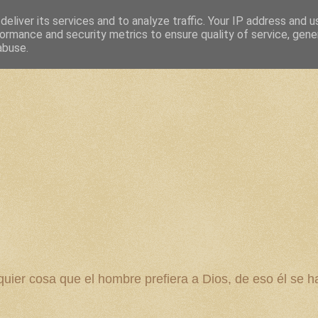
eliver its services and to analyze traffic. Your IP address and 
ormance and security metrics to ensure quality of service, gen
abuse.
 cosa que el hombre prefiera a Dios, de eso él se ha