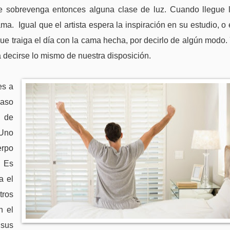
le sobrevenga entonces alguna clase de luz. Cuando llegue 
. Igual que el artista espera la inspiración en su estudio, o 
 que traiga el día con la cama hecha, por decirlo de algún modo.
a decirse lo mismo de nuestra disposición.
s a
caso
a de
 Uno
rpo
. Es
a el
tros
n el
 sus