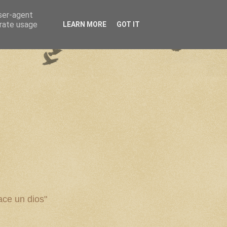
user-agent
erate usage
LEARN MORE
GOT IT
ce un dios"