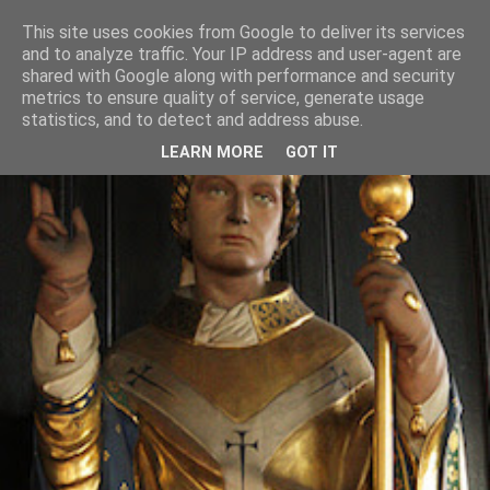
This site uses cookies from Google to deliver its services
and to analyze traffic. Your IP address and user-agent are
shared with Google along with performance and security
metrics to ensure quality of service, generate usage
statistics, and to detect and address abuse.
LEARN MORE
GOT IT