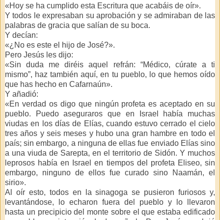
«Hoy se ha cumplido esta Escritura que acabáis de oír».
Y todos le expresaban su aprobación y se admiraban de las
palabras de gracia que salían de su boca.
Y decían:
«¿No es este el hijo de José?».
Pero Jesús les dijo:
«Sin duda me diréis aquel refrán: “Médico, cúrate a ti
mismo”, haz también aquí, en tu pueblo, lo que hemos oído
que has hecho en Cafarnaún».
Y añadió:
«En verdad os digo que ningún profeta es aceptado en su
pueblo. Puedo aseguraros que en Israel había muchas
viudas en los días de Elías, cuando estuvo cerrado el cielo
tres años y seis meses y hubo una gran hambre en todo el
país; sin embargo, a ninguna de ellas fue enviado Elías sino
a una viuda de Sarepta, en el territorio de Sidón. Y muchos
leprosos había en Israel en tiempos del profeta Eliseo, sin
embargo, ninguno de ellos fue curado sino Naamán, el
sirio».
Al oír esto, todos en la sinagoga se pusieron furiosos y,
levantándose, lo echaron fuera del pueblo y lo llevaron
hasta un precipicio del monte sobre el que estaba edificado