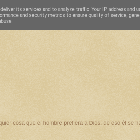
eliver its services and to analyze traffic. Your IP address and 
ormance and security metrics to ensure quality of service, gen
abuse.
 cosa que el hombre prefiera a Dios, de eso él se ha