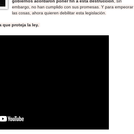
gobiernos acordaron poner fin a esta destrucción
, sin
embargo, no han cumplido con sus promesas. Y para empeorar
las cosas, ahora quieren debilitar esta legislación.
que proteja la ley.