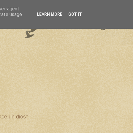
user-agent
erate usage
LEARN MORE
GOT IT
ce un dios"