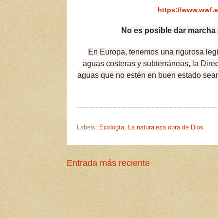
https://www.wwf.
No es posible dar marcha a
En Europa, tenemos una rigurosa legi
aguas costeras y subterráneas, la Dire
aguas que no estén en buen estado se
Labels:
Ecología
,
La naturaleza obra de Dios
Entrada más reciente