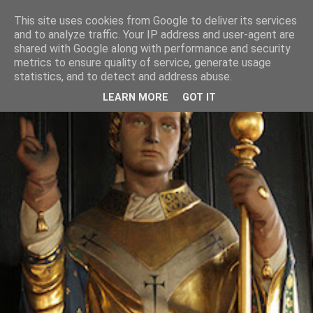
This site uses cookies from Google to deliver its services
and to analyze traffic. Your IP address and user-agent are
shared with Google along with performance and security
metrics to ensure quality of service, generate usage
statistics, and to detect and address abuse.
LEARN MORE
GOT IT