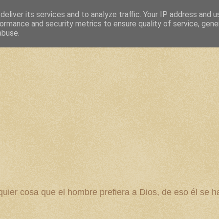
eliver its services and to analyze traffic. Your IP address and 
ormance and security metrics to ensure quality of service, gen
abuse.
 cosa que el hombre prefiera a Dios, de eso él se ha