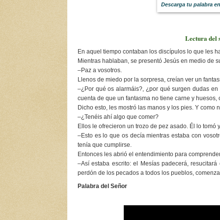
Descarga tu palabra e
Lectura del 
En aquel tiempo contaban los discípulos lo que les h
Mientras hablaban, se presentó Jesús en medio de sus
–Paz a vosotros.
Llenos de miedo por la sorpresa, creían ver un fantasm
–¿Por qué os alarmáis?, ¿por qué surgen dudas en v
cuenta de que un fantasma no tiene carne y huesos, 
Dicho esto, les mostró las manos y los pies. Y como no
–¿Tenéis ahí algo que comer?
Ellos le ofrecieron un trozo de pez asado. Él lo tomó y
–Esto es lo que os decía mientras estaba con vosotro
tenía que cumplirse.
Entonces les abrió el entendimiento para comprender 
–Así estaba escrito: el Mesías padecerá, resucitará
perdón de los pecados a todos los pueblos, comenzan
Palabra del Señor