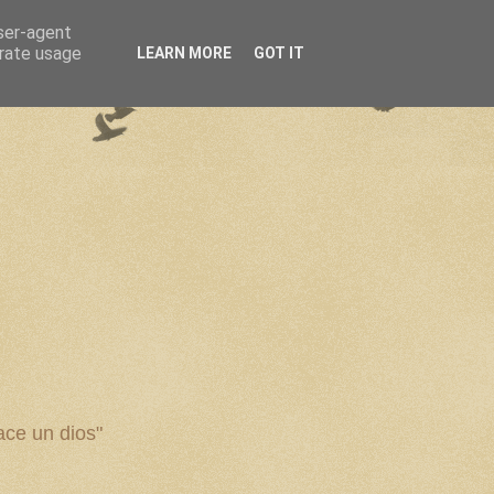
user-agent
erate usage
LEARN MORE
GOT IT
ce un dios"