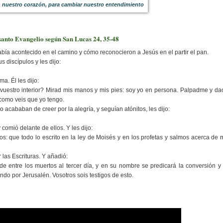
n nuestro corazón, para cambiar nuestro entendimiento
santo Evangelio según San Lucas 24, 35-48
abía acontecido en el camino y cómo reconocieron a Jesús en el partir el pan.
 discípulos y les dijo:
a. Él les dijo:
uestro interior? Mirad mis manos y mis pies: soy yo en persona. Palpadme y da
como veis que yo tengo.
 acababan de creer por la alegría, y seguían atónitos, les dijo:
 comió delante de ellos. Y les dijo:
s: que todo lo escrito en la ley de Moisés y en los profetas y salmos acerca de m
las Escrituras. Y añadió:
 de entre los muertos al tercer día, y en su nombre se predicará la conversión y 
do por Jerusalén. Vosotros sois testigos de esto.