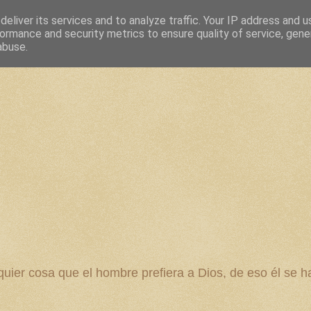
eliver its services and to analyze traffic. Your IP address and 
ormance and security metrics to ensure quality of service, gen
abuse.
 cosa que el hombre prefiera a Dios, de eso él se ha