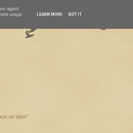
user-agent
erate usage
LEARN MORE
GOT IT
ce un dios"