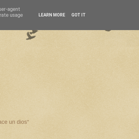
user-agent
erate usage
LEARN MORE
GOT IT
ce un dios"