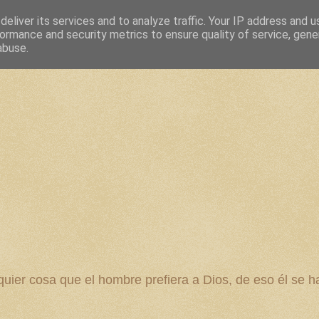
eliver its services and to analyze traffic. Your IP address and 
ormance and security metrics to ensure quality of service, gen
abuse.
 cosa que el hombre prefiera a Dios, de eso él se ha