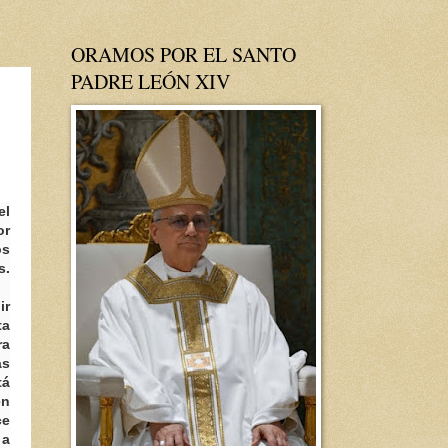
ORAMOS POR EL SANTO
PADRE LEÓN XIV
el
or
os
s.
ir
ta
ra
ás
tá
en
ce
 a