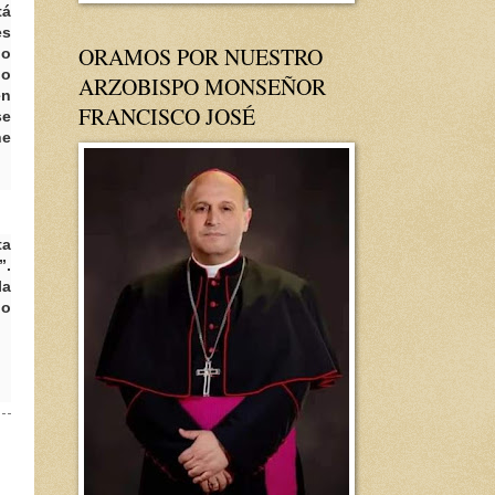
tá
es
ORAMOS POR NUESTRO
no
no
ARZOBISPO MONSEÑOR
en
FRANCISCO JOSÉ
se
ne
ta
”.
la
no