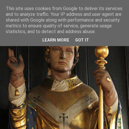
This site uses cookies from Google to deliver its services
and to analyze traffic. Your IP address and user-agent are
shared with Google along with performance and security
metrics to ensure quality of service, generate usage
statistics, and to detect and address abuse.
LEARN MORE
GOT IT