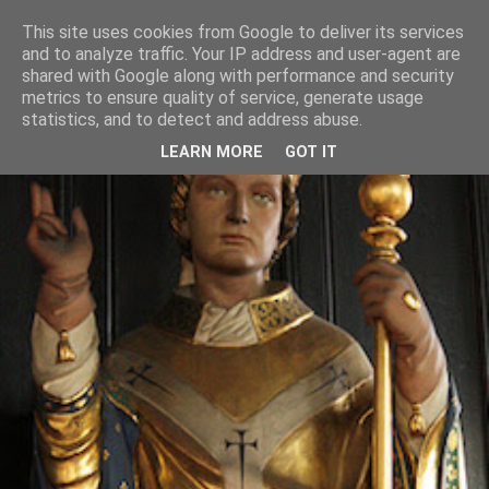
This site uses cookies from Google to deliver its services
and to analyze traffic. Your IP address and user-agent are
shared with Google along with performance and security
metrics to ensure quality of service, generate usage
statistics, and to detect and address abuse.
LEARN MORE
GOT IT