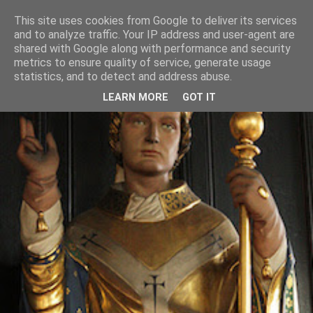
This site uses cookies from Google to deliver its services
and to analyze traffic. Your IP address and user-agent are
shared with Google along with performance and security
metrics to ensure quality of service, generate usage
statistics, and to detect and address abuse.
LEARN MORE
GOT IT