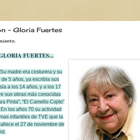
n - Gloria Fuertes
miento.
GLORIA FUERTES...
 Su madre era costurera y su
de 5 años, ya escribía sus
ía a los 14 años, y a los 17
tre sus obras más conocidas
ra Pinta”, “El Camello Cojito”
 En los años 70 su actividad
mas infantiles de TVE que la
Fallece el 27 de noviembre de
id.