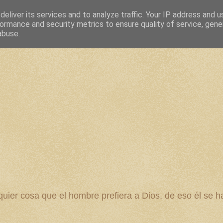
eliver its services and to analyze traffic. Your IP address and 
ormance and security metrics to ensure quality of service, gen
abuse.
 cosa que el hombre prefiera a Dios, de eso él se ha