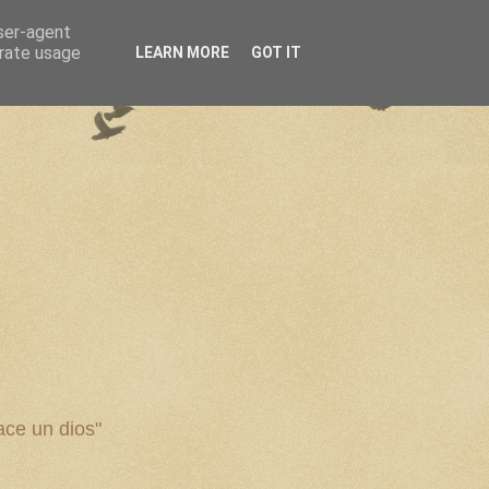
user-agent
erate usage
LEARN MORE
GOT IT
ce un dios"