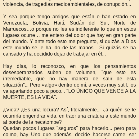
violencia, de tragedias medioambientales, de corrupción...
Y sea porque tengo amigos que están o han estado en
Venezuela, Bolivia, Haití, Sudán del Sur, Norte de
Marruecos…o porque no les es indiferente lo que en estos
lugares ocurre…
me entero del dolor que hay en gran parte
del mundo.
Y ante todo esto me pregunto, si quizás a Dios
este mundo se le ha ido de las manos... Si quizás se ha
cansado y ha decidido dejar de trabajar en él...
Hay días, lo reconozco, en que los pensamientos
desesperanzados suben de volumen
, "que esto es
irremediable, que no hay manera de salir de esta
situación"... Pero «algo» dentro de mí, a veces muy sutil, los
va apartando poco a poco... "LO ÚNICO QUE VENCE A LA
MUERTE, ES LA VIDA".
¿Vida? ¿Es una locura? Así, literalmente... ¿a quién se le
ocurriría engendrar vida, en traer una criatura a este mundo
al borde de la hecatombe?
Quedan pocos lugares "seguros" para hacerlo... pero para
colmo, hay Uno que además, decide hacerse carne, ser