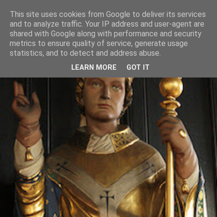
This site uses cookies from Google to deliver its services
and to analyze traffic. Your IP address and user-agent are
shared with Google along with performance and security
metrics to ensure quality of service, generate usage
statistics, and to detect and address abuse.
LEARN MORE
GOT IT