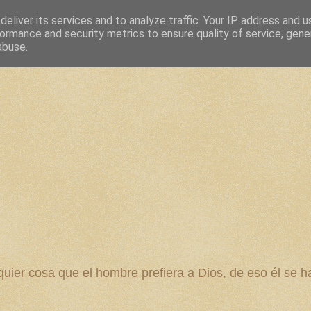
eliver its services and to analyze traffic. Your IP address and 
ormance and security metrics to ensure quality of service, gen
abuse.
 cosa que el hombre prefiera a Dios, de eso él se ha