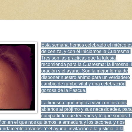
Esta semana hemos celebrado el miércole
de ceniza, y con él iniciamos la Cuaresma.
Tres son las prácticas que la Iglesia
recomienda para la Cuaresma: la limosna, 
oración y el ayuno. Son la mejor forma de
disponer nuestro ánimo para un verdadero
cambio de rumbo vital y una celebración
gozosa de la Pascua.
La limosna, que implica vivir con los ojos
abiertos al prójimo y sus necesidades, para
compartir lo que tenemos y lo que somos. 
ñor, en el que nos quitamos la armadura y los tacones, y nos
fundamente amados. Y el ayuno, invitación a la justicia, a la