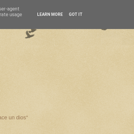
user-agent
erate usage
LEARN MORE
GOT IT
ce un dios"